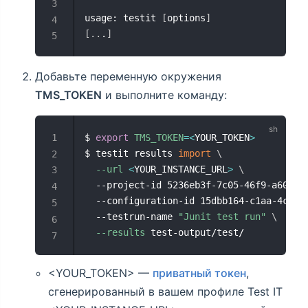
usage: testit 
[
options
]
[
..
.
]
Добавьте переменную окружения
TMS_TOKEN
и выполните команду:
$ 
export
TMS_TOKEN
=
<
YOUR_TOKEN
>
$ testit results 
import
\
--url
<
YOUR_INSTANCE_URL
>
\
  --project-id 5236eb3f-7c05-46f9-a609-d
  --configuration-id 15dbb164-c1aa-4cbf-
  --testrun-name 
"Junit test run"
\
--results
 test-output/test/
<YOUR_TOKEN> —
приватный токен
,
сгенерированный в вашем профиле Test IT