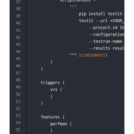
""" 
                    pip install testit-cli
                    testit --url <YOUR_INST
                        --project-id 5236eb
                        --configuration-id 
                        --testrun-name "Tea
                        --results results/t
                """
.
trimIndent
(
)
}
}
    triggers 
{
        vcs 
{
}
}
    features 
{
        perfmon 
{
}