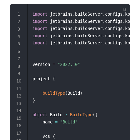
import
 jetbrains
.
buildServer
.
configs
.
kotlin
import
 jetbrains
.
buildServer
.
configs
.
kotlin
import
 jetbrains
.
buildServer
.
configs
.
kotlin
import
 jetbrains
.
buildServer
.
configs
.
kotlin
import
 jetbrains
.
buildServer
.
configs
.
kotlin
version 
=
"2022.10"
project 
{
buildType
(
Build
)
}
object
 Build 
:
BuildType
(
{
    name 
=
"Build"
    vcs 
{