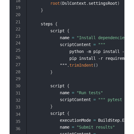
root
(
DslContext
.
settingsRoot
)
}
    steps 
{
        script 
{
            name 
=
"Install dependencies"
            scriptContent 
=
""" 
                python -m pip install --upg
                pip install -r requirements
            """
.
trimIndent
(
)
}
        script 
{
            name 
=
"Run tests"
            scriptContent 
=
""" pytest --ju
}
        script 
{
            executionMode 
=
 BuildStep
.
Execu
            name 
=
"Submit results"
            scriptContent 
=