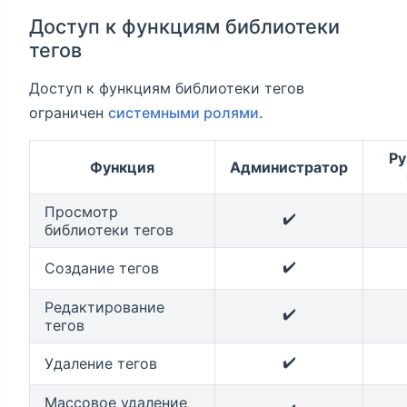
Доступ к функциям библиотеки
тегов
Доступ к функциям библиотеки тегов
ограничен
системными ролями
.
Ру
Функция
Администратор
Просмотр
✔️
библиотеки тегов
✔️
Создание тегов
Редактирование
✔️
тегов
✔️
Удаление тегов
Массовое удаление