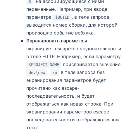
, на ассоциирующиеся с ними
$
переменные. Например, при вводе
параметра
, в теле запроса
$BUILD
выводится номер сборки, для которой
произошло событие вебхука.
Экранировать параметры
—
экранирует escape-последовательности
в теле HTTP. Например, если параметру
присваивается значение
$PROJECT_NAME
,
в теле запроса без
dev\new
\n
экранирования параметров будет
прочитано как escape-
последовательность, и будет
отображаться как новая строка. При
экранировании параметров escape-
последовательности отображаются как
текст.