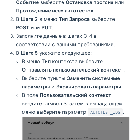
Событие
выберите
Остановка прогона
или
Прохождение всех автотестов
.
В
Шаге 2
в меню
Тип Запроса
выберите
POST
или
PUT
.
Заполните данные в шагах 3-4 в
соответствии с вашими требованиями.
В
Шаге 5
укажите следующее:
В меню
Тип
контекста выберите
Отправлять пользовательский контекст
.
Выберите пункты
Заменить системные
параметры
и
Экранировать параметры
.
В поле
Пользовательский контекст
введите символ $, затем в выпадающем
меню выберите параметр
.
AUTOTEST_IDS