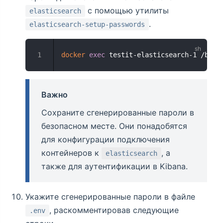
с помощью утилиты
elasticsearch
.
elasticsearch-setup-passwords
docker
exec
 testit-elasticsearch-1 /bin/
Важно
Сохраните сгенерированные пароли в
безопасном месте. Они понадобятся
для конфигурации подключения
контейнеров к
, а
elasticsearch
также для аутентификации в Kibana.
Укажите сгенерированные пароли в файле
, раскомментировав следующие
.env