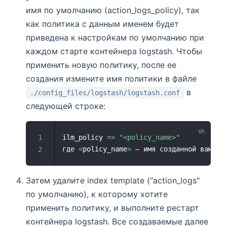
имя по умолчанию (action_logs_policy), так
как политика с данным именем будет
приведена к настройкам по умолчанию при
каждом старте контейнера logstash. Чтобы
применить новую политику, после ее
создания измените имя политики в файле
в
./config_files/logstash/logstash.conf
следующей строке:
ilm_policy 
=
>
"<policy_name>"
где 
<
policy_name
>
 — имя созданной вами п
Затем удалите index template ("action_logs"
по умолчанию), к которому хотите
применить политику, и выполните рестарт
контейнера logstash. Все создаваемые далее