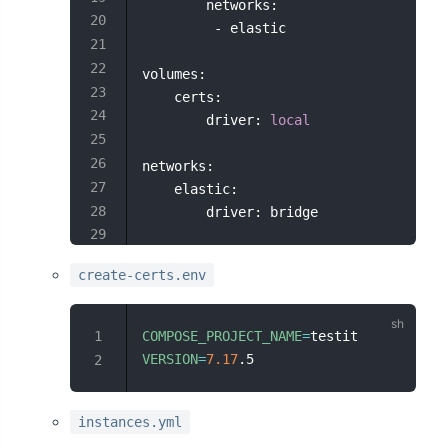
        networks:
         - elastic
volumes:
    certs:
        driver: 
local
networks:
    elastic:
        driver: bridge
create-certs.env
COMPOSE_PROJECT_NAME
=
testit
VERSION
=
7.17
.5
instances.yml