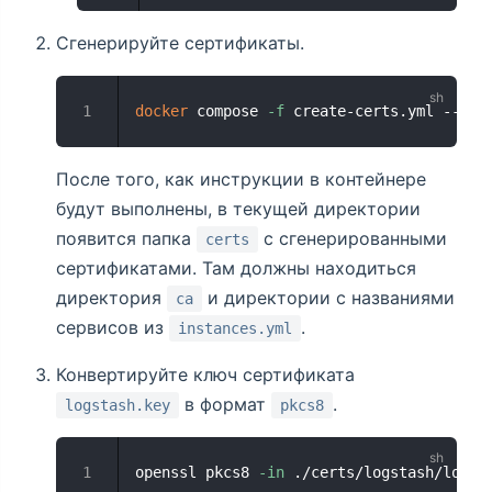
Сгенерируйте сертификаты.
docker
 compose 
-f
 create-certs.yml --env
После того, как инструкции в контейнере
будут выполнены, в текущей директории
появится папка
с сгенерированными
certs
сертификатами. Там должны находиться
директория
и директории с названиями
ca
сервисов из
.
instances.yml
Конвертируйте ключ сертификата
в формат
.
logstash.key
pkcs8
openssl pkcs8 
-in
 ./certs/logstash/logst