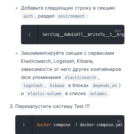
Добавьте следующую строку в секцию
, раздел
:
auth
environment
Serilog__AdminAll__WriteTo__1__Args__r
Закомментируйте секции с сервисами
Elasticsearch, Logstash, Kibana,
зависимости от него других контейнеров
(все упоминания
,
elasticsearch
,
в блоках
)
logstash
kibana
depends_on
и
в списке
.
elastic-volume
volumes
Перезапустите систему Test IT:
docker
 compose 
-f
 docker-compose.yml --p