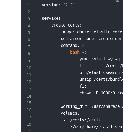
version: 
'2.2'
services:
    create_certs:
        image: docker.elastic.co/elast
        container_name: create_certs
        command: 
>
bash
-c
'
                yum install -y -q -e 0
                if [[ ! -f /certs/bund
                bin/elasticsearch-cert
                unzip /certs/bundle.zi
                fi;
                chown -R 1000:0 /certs
        '
        working_dir: /usr/share/elasti
        volumes:
         - ./certs:/certs
         - .:/usr/share/elasticsearch/