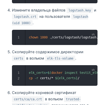
Измените владельца файлов
и
logstash.key
на пользователя
logstash.crt
logstash
.
(uid 1000)
chown
1000
 ./certs/logstash/logstash.*
Скопируйте содержимое директории
в вольюм
.
certs
elk-tls-volume
elk_certs
=
$(
docker
 inspect testit_elk-tl
cp
-r
 certs/* 
${elk_certs}
/
Скопируйте корневой сертификат
в вольюм
certs/ca/ca.crt
trusted-