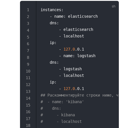
instances:
    - name: elasticsearch
    dns:
        - elasticsearch
        - localhost
    ip:
        - 
127.0
.0.1
        - name: logstash
    dns:
        - logstash
        - localhost
    ip:
        - 
127.0
.0.1
## Раскомментируйте строки ниже, чтобы
#  - name: 'kibana'
#    dns:
#      - kibana
#      - localhost