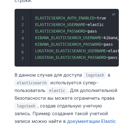
строки.
ELASTICSEARCH_AUTH_ENABLED
=
true
ELASTICSEARCH_USERNAME
=
elastic
ELASTICSEARCH_PASSWORD
=
pass
KIBANA_ELASTICSEARCH_USERNAME
=
kibana_sys
KIBANA_ELASTICSEARCH_PASSWORD
=
pass
LOGSTASH_ELASTICSEARCH_USERNAME
=
elastic
LOGSTASH_ELASTICSEARCH_PASSWORD
=
pass
В данном случае для доступа
в
logstash
используется супер-
elasticsearch
пользователь
. Для дополнительной
elastic
безопасности вы можете ограничить права
, создав отдельную учетную
logstash
запись. Пример создания такой учетной
записи можно найти в
документации Elastic