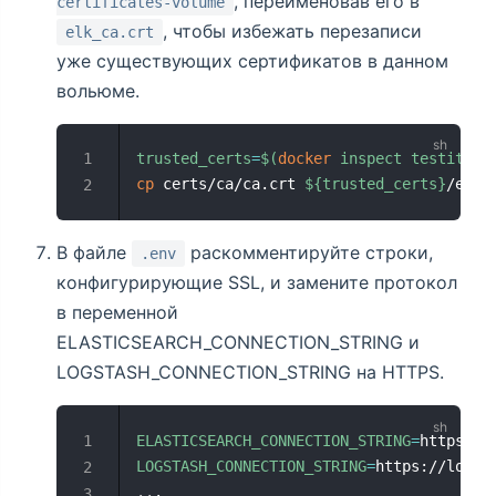
, переименовав его в
certificates-volume
, чтобы избежать перезаписи
elk_ca.crt
уже существующих сертификатов в данном
вольюме.
trusted_certs
=
$(
docker
 inspect testit_tr
cp
 certs/ca/ca.crt 
${trusted_certs}
/elk_
В файле
раскомментируйте строки,
.env
конфигурирующие SSL, и замените протокол
в переменной
ELASTICSEARCH_CONNECTION_STRING и
LOGSTASH_CONNECTION_STRING на HTTPS.
ELASTICSEARCH_CONNECTION_STRING
=
https://
LOGSTASH_CONNECTION_STRING
=
https://logst
..
.