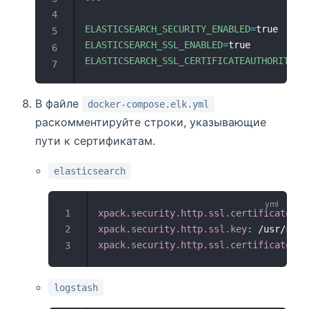
ELASTICSEARCH_SECURITY_ENABLED
=
true
ELASTICSEARCH_SSL_ENABLED
=
true
ELASTICSEARCH_SSL_CERTIFICATEAUTHORITIES
В файле
docker-compose.elk.yml
раскомментируйте строки, указывающие
пути к сертификатам.
elasticsearch
xpack.security.http.ssl.certificate_au
xpack.security.http.ssl.key
:
 /usr/shar
xpack.security.http.ssl.certificate
:
 /
logstash