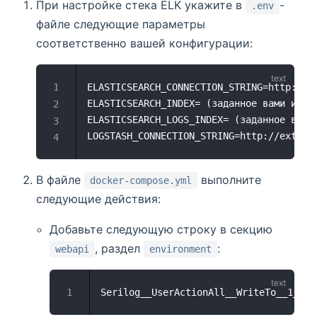
При настройке стека ELK укажите в
-
.env
файле следующие параметры
соответственно вашей конфигурации:
ELASTICSEARCH_CONNECTION_STRING=http://e
ELASTICSEARCH_INDEX= (заданное вами имя 
ELASTICSEARCH_LOGS_INDEX= (заданное вами
LOGSTASH_CONNECTION_STRING=http://extern
В файле
выполните
docker-compose.yml
следующие действия:
Добавьте следующую строку в секцию
, раздел
:
webapi
environment
Serilog__UserActionAll__WriteTo__1__Ar